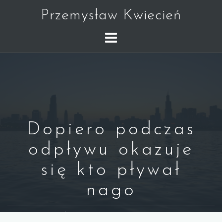
Skip
Przemysław Kwiecień
to
content
Dopiero podczas
odpływu okazuje
się kto pływał
nago
WARREN BUFFETT