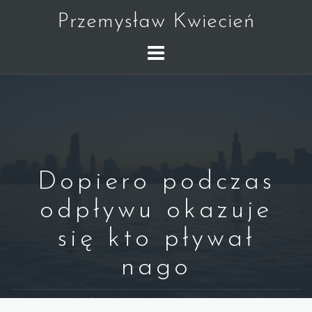
Skip
Przemysław Kwiecień
to
content
Dopiero podczas
odpływu okazuje
się kto pływał
nago
WARREN BUFFETT