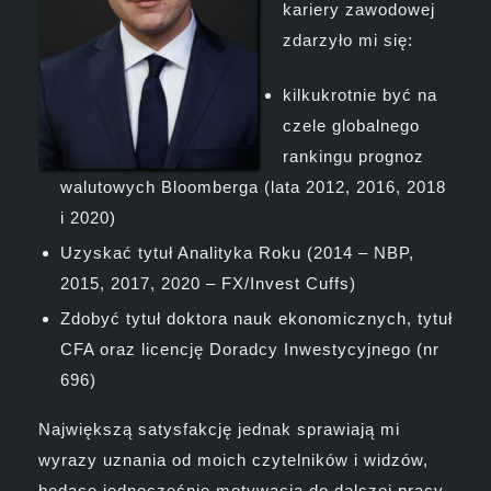
kariery zawodowej
zdarzyło mi się:
kilkukrotnie być na
czele globalnego
rankingu prognoz
walutowych Bloomberga (lata 2012, 2016, 2018
i 2020)
Uzyskać tytuł Analityka Roku (2014 – NBP,
2015, 2017, 2020 – FX/Invest Cuffs)
Zdobyć tytuł doktora nauk ekonomicznych, tytuł
CFA oraz licencję Doradcy Inwestycyjnego (nr
696)
Największą satysfakcję jednak sprawiają mi
wyrazy uznania od moich czytelników i widzów,
będące jednocześnie motywacją do dalszej pracy