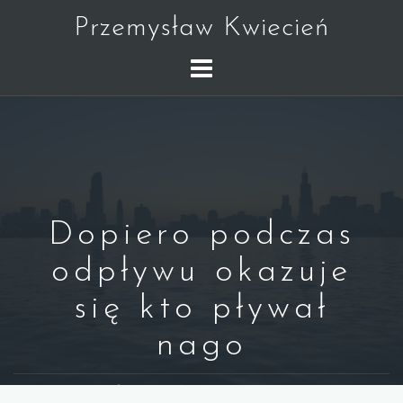
Skip
Przemysław Kwiecień
to
content
Dopiero podczas
odpływu okazuje
się kto pływał
nago
WARREN BUFFETT