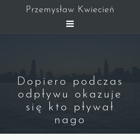
Skip
Przemysław Kwiecień
to
content
Dopiero podczas
odpływu okazuje
się kto pływał
nago
WARREN BUFFETT