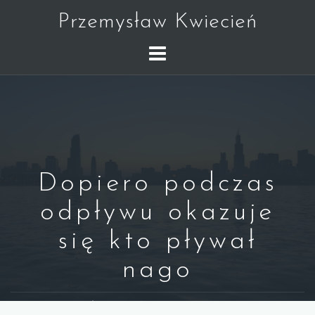
Skip
Przemysław Kwiecień
to
content
Dopiero podczas
odpływu okazuje
się kto pływał
nago
WARREN BUFFETT