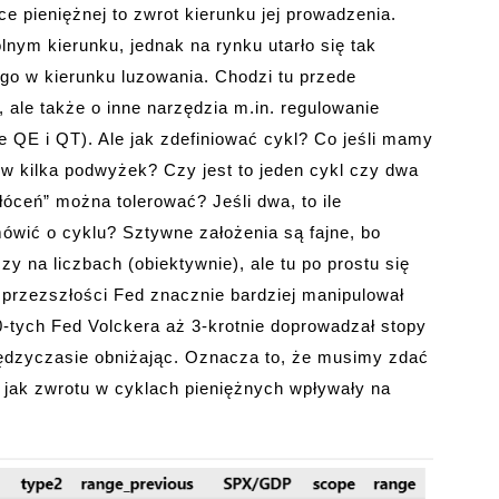
e pieniężnej to zwrot kierunku jej prowadzenia.
nym kierunku, jednak na rynku utarło się tak
go w kierunku luzowania. Chodzi tu przede
ale także o inne narzędzia m.in. regulowanie
e QE i QT). Ale jak zdefiniować cykl? Co jeśli mamy
ów kilka podwyżek? Czy jest to jeden cykl czy dwa
kłóceń” można tolerować? Jeśli dwa, to ile
ówić o cyklu? Sztywne założenia są fajne, bo
 na liczbach (obiektywnie), ale tu po prostu się
w przezszłości Fed znacznie bardziej manipulował
0-tych Fed Volckera aż 3-krotnie doprowadzał stopy
ędzyczasie obniżając. Oznacza to, że musimy zdać
, jak zwrotu w cyklach pieniężnych wpływały na