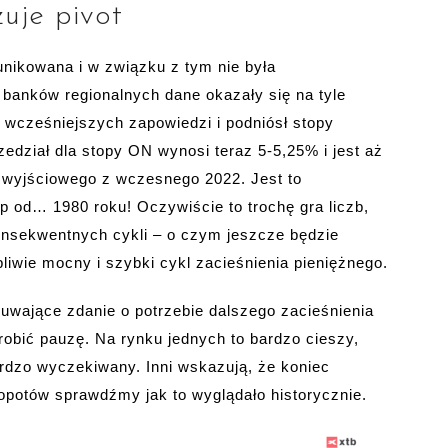
zuje pivot
nikowana i w związku z tym nie była
 banków regionalnych dane okazały się na tyle
 wcześniejszych zapowiedzi i podniósł stopy
dział dla stopy ON wynosi teraz 5-5,25% i jest aż
 wyjściowego z wczesnego 2022. Jest to
p od… 1980 roku! Oczywiście to trochę gra liczb,
konsekwentnych cykli – o czym jeszcze będzie
liwie mocny i szybki cykl zacieśnienia pieniężnego.
wające zdanie o potrzebie dalszego zacieśnienia
robić pauzę. Na rynku jednych to bardzo cieszy,
bardzo wyczekiwany. Inni wskazują, że koniec
opotów sprawdźmy jak to wyglądało historycznie.