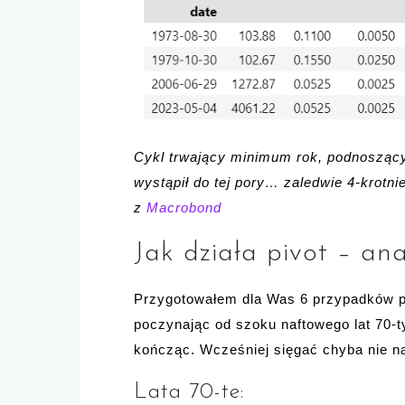
Cykl trwający minimum rok, podnoszący
wystąpił do tej pory… zaledwie 4-krotn
z
Macrobond
Jak działa pivot – ana
Przygotowałem dla Was 6 przypadków pi
poczynając od szoku naftowego lat 70-
kończąc. Wcześniej sięgać chyba nie nal
Lata 70-te: