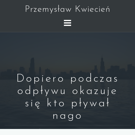
Skip
Przemysław Kwiecień
to
content
Dopiero podczas
odpływu okazuje
się kto pływał
nago
WARREN BUFFETT