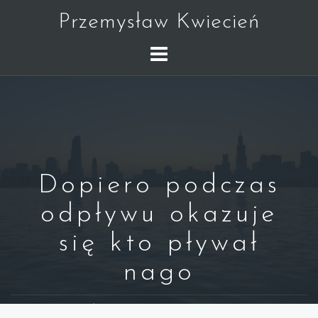
Skip
Przemysław Kwiecień
to
content
Dopiero podczas
odpływu okazuje
się kto pływał
nago
WARREN BUFFETT