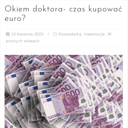
Okiem doktora- czas kupować
euro?
13 kwietnia 2023
Gospodarka
,
Inwestycje
,
W
prostych słowach