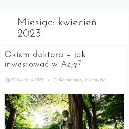
Miesiąc:
kwiecień
2023
Okiem doktora – jak
inwestować w Azję?
22 kwietnia 2023
Gospodarka
,
Inwestycje