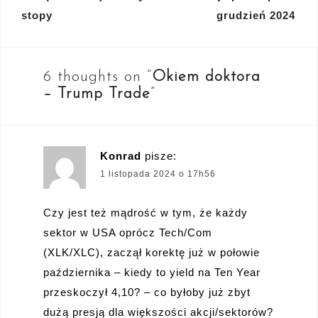
wpisu
stopy
grudzień 2024
6 thoughts on “
Okiem doktora
– Trump Trade
”
Konrad
pisze:
1 listopada 2024 o 17h56
Czy jest też mądrość w tym, że każdy
sektor w USA oprócz Tech/Com
(XLK/XLC), zaczął korektę już w połowie
października – kiedy to yield na Ten Year
przeskoczył 4,10? – co byłoby już zbyt
dużą presją dla większości akcji/sektorów?