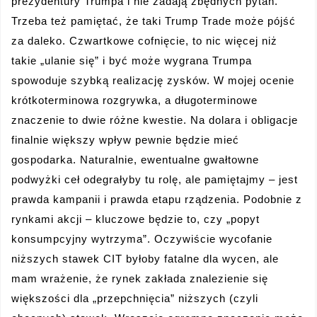
prezydentury Trumpa i nie zadają zbędnych pytań.
Trzeba też pamiętać, że taki Trump Trade może pójść
za daleko. Czwartkowe cofnięcie, to nic więcej niż
takie „ulanie się” i być może wygrana Trumpa
spowoduje szybką realizację zysków. W mojej ocenie
krótkoterminowa rozgrywka, a długoterminowe
znaczenie to dwie różne kwestie. Na dolara i obligacje
finalnie większy wpływ pewnie będzie mieć
gospodarka. Naturalnie, ewentualne gwałtowne
podwyżki ceł odegrałyby tu rolę, ale pamiętajmy – jest
prawda kampanii i prawda etapu rządzenia. Podobnie z
rynkami akcji – kluczowe będzie to, czy „popyt
konsumpcyjny wytrzyma”. Oczywiście wycofanie
niższych stawek CIT byłoby fatalne dla wycen, ale
mam wrażenie, że rynek zakłada znalezienie się
większości dla „przepchnięcia” niższych (czyli