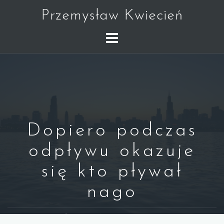
Skip
Przemysław Kwiecień
to
content
Dopiero podczas
odpływu okazuje
się kto pływał
nago
WARREN BUFFETT