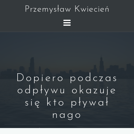
Skip
Przemysław Kwiecień
to
content
Dopiero podczas
odpływu okazuje
się kto pływał
nago
WARREN BUFFETT