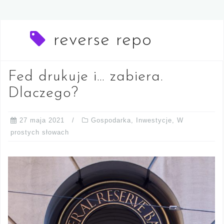
reverse repo
Fed drukuje i… zabiera.
Dlaczego?
27 maja 2021
Gospodarka
,
Inwestycje
,
W
prostych słowach