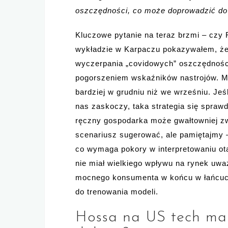
oszczędności, co może doprowadzić d
Kluczowe pytanie na teraz brzmi – czy F
wykładzie w Karpaczu pokazywałem, że
wyczerpania „covidowych” oszczędności
pogorszeniem wskaźników nastrojów. M
bardziej w grudniu niż we wrześniu. Je
nas zaskoczy, taka strategia się spraw
ręczny gospodarka może gwałtowniej zwo
scenariusz sugerować, ale pamiętajmy –
co wymaga pokory w interpretowaniu ot
nie miał wielkiego wpływu na rynek uw
mocnego konsumenta w końcu w łańcuch
do trenowania modeli.
Hossa na US tech ma s