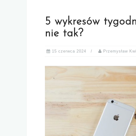
5 wykresów tygodni
nie tak?
15 czerwca 2024
Przemysław Kwi