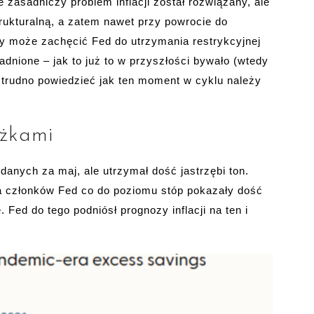
zasadniczy problem inflacji został rozwiązany, ale
rukturalną, a zatem nawet przy powrocie do
ry może zachęcić Fed do utrzymania restrykcyjnej
sadnione – jak to już to w przyszłości bywało (wtedy
z trudno powiedzieć jak ten moment w cyklu należy
iżkami
danych za maj, ale utrzymał dość jastrzębi ton.
ia członków Fed co do poziomu stóp pokazały dość
Fed do tego podniósł prognozy inflacji na ten i