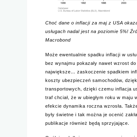
Choć dane o inflacji za maj z USA okaza
usługach nadal jest na poziomie 5%! Źr
Macrobond
Może ewentualnie spadku inflacji w usł
bez wynajmu pokazały nawet wzrost do 
największe… zaskoczenie spadkiem infla
koszty ubezpieczeń samochodów, dzięki
transportowych, dzięki czemu inflacja 
traf chciał, że w ubiegłym roku w maju w
efekcie dynamika roczna wzrosła. Takż
były świetne i tak można je ocenić zakł
publikacje również będą sprzyjające.