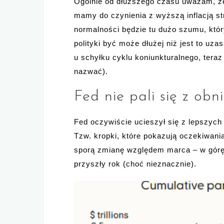
Ogólnie od dłuższego czasu uważam, że 
mamy do czynienia z wyższą inflacją st
normalności będzie tu dużo szumu, któ
polityki być może dłużej niż jest to uza
u schyłku cyklu koniunkturalnego, tera
nazwać).
Fed nie pali się z obn
Fed oczywiście ucieszył się z lepszych 
Tzw. kropki, które pokazują oczekiwan
sporą zmianę względem marca – w górę. 
przyszły rok (choć nieznacznie).