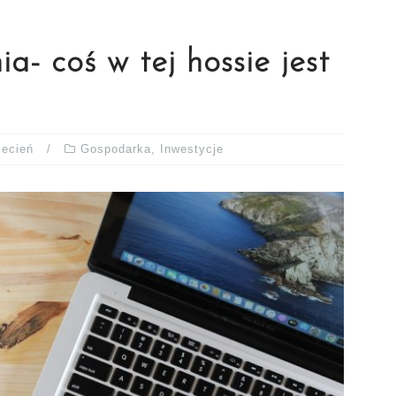
a- coś w tej hossie jest
ecień
Gospodarka
,
Inwestycje