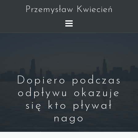
Skip
Przemysław Kwiecień
to
content
Dopiero podczas
odpływu okazuje
się kto pływał
nago
WARREN BUFFETT