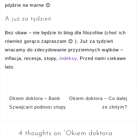
pójdzie na marne 😊
A już za tydzień
Bez obaw – nie będzie to blog dla filozofów (choć ich
również gorąco zapraszam 😊 ). Już za tydzień
wracamy do zdecydowanie przyziemnych wątków –
inflacja, recesja, stopy,
indeksy
. Przed nami ciekawe
lato.
Nawigacja
Okiem doktora – Bank
Okiem doktora – Co dalej
wpisu
Szwajcarii podnosi stopy
ze złotym?
4 thoughts on “
Okiem doktora