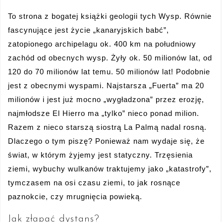
To strona z bogatej książki geologii tych Wysp. Równie
fascynujące jest życie „kanaryjskich babć”,
zatopionego archipelagu ok. 400 km na południowy
zachód od obecnych wysp. Żyły ok. 50 milionów lat, od
120 do 70 milionów lat temu. 50 milionów lat! Podobnie
jest z obecnymi wyspami. Najstarsza „Fuerta” ma 20
milionów i jest już mocno „wygładzona” przez erozję,
najmłodsze El Hierro ma „tylko” nieco ponad milion.
Razem z nieco starszą siostrą La Palmą nadal rosną.
Dlaczego o tym piszę? Ponieważ nam wydaje się, że
świat, w którym żyjemy jest statyczny. Trzęsienia
ziemi, wybuchy wulkanów traktujemy jako „katastrofy”,
tymczasem na osi czasu ziemi, to jak rosnące
paznokcie, czy mrugnięcia powieką.
Jak złapać dystans?