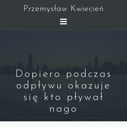
Skip
Przemysław Kwiecień
to
content
Dopiero podczas
odpływu okazuje
się kto pływał
nago
WARREN BUFFETT