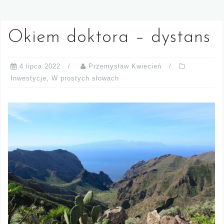
Okiem doktora – dystans
4 lipca 2022
Przemysław Kwiecień
Inwestycje
,
W prostych słowach