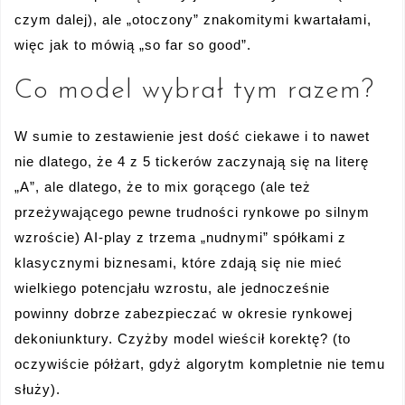
czym dalej), ale „otoczony” znakomitymi kwartałami,
więc jak to mówią „so far so good”.
Co model wybrał tym razem?
W sumie to zestawienie jest dość ciekawe i to nawet
nie dlatego, że 4 z 5 tickerów zaczynają się na literę
„A”, ale dlatego, że to mix gorącego (ale też
przeżywającego pewne trudności rynkowe po silnym
wzroście) AI-play z trzema „nudnymi” spółkami z
klasycznymi biznesami, które zdają się nie mieć
wielkiego potencjału wzrostu, ale jednocześnie
powinny dobrze zabezpieczać w okresie rynkowej
dekoniunktury. Czyżby model wieścił korektę? (to
oczywiście półżart, gdyż algorytm kompletnie nie temu
służy).