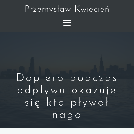
Skip
Przemysław Kwiecień
to
content
Dopiero podczas
odpływu okazuje
się kto pływał
nago
WARREN BUFFETT