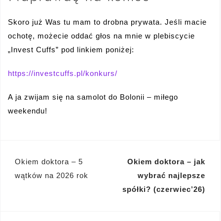
Skoro już Was tu mam to drobna prywata. Jeśli macie
ochotę, możecie oddać głos na mnie w plebiscycie
„Invest Cuffs” pod linkiem poniżej:
https://investcuffs.pl/konkurs/
A ja zwijam się na samolot do Bolonii – miłego
weekendu!
Nawigacja
Okiem doktora – 5
Okiem doktora – jak
wpisu
wątków na 2026 rok
wybrać najlepsze
spółki? (czerwiec’26)