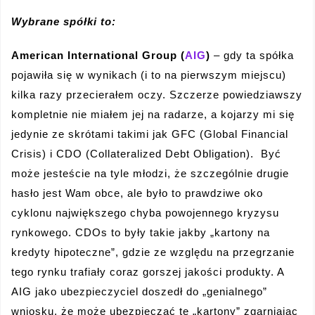
Wybrane spółki to:
American International Group (
AIG
)
– gdy ta spółka
pojawiła się w wynikach (i to na pierwszym miejscu)
kilka razy przecierałem oczy. Szczerze powiedziawszy
kompletnie nie miałem jej na radarze, a kojarzy mi się
jedynie ze skrótami takimi jak GFC (Global Financial
Crisis) i CDO (Collateralized Debt Obligation). Być
może jesteście na tyle młodzi, że szczególnie drugie
hasło jest Wam obce, ale było to prawdziwe oko
cyklonu największego chyba powojennego kryzysu
rynkowego. CDOs to były takie jakby „kartony na
kredyty hipoteczne”, gdzie ze względu na przegrzanie
tego rynku trafiały coraz gorszej jakości produkty. A
AIG jako ubezpieczyciel doszedł do „genialnego”
wniosku, że może ubezpieczać te „kartony” zgarniając