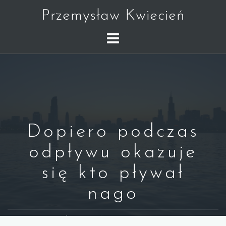
Skip
Przemysław Kwiecień
to
content
Dopiero podczas
odpływu okazuje
się kto pływał
nago
WARREN BUFFETT