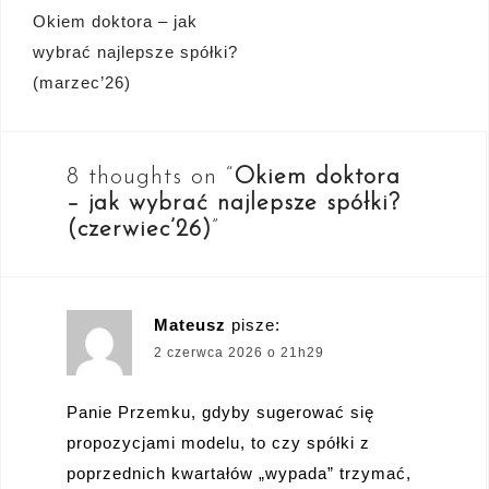
Nawigacja
Okiem doktora – jak
wpisu
wybrać najlepsze spółki?
(marzec’26)
8 thoughts on “
Okiem doktora
– jak wybrać najlepsze spółki?
(czerwiec’26)
”
Mateusz
pisze:
2 czerwca 2026 o 21h29
Panie Przemku, gdyby sugerować się
propozycjami modelu, to czy spółki z
poprzednich kwartałów „wypada” trzymać,