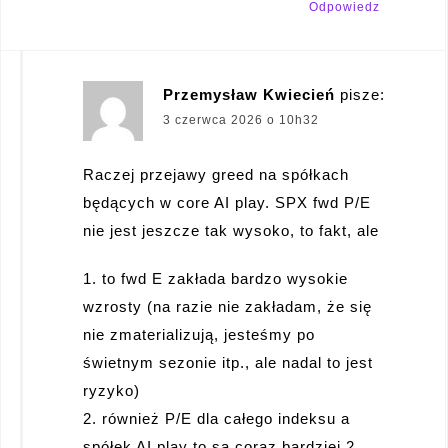
Odpowiedz
Przemysław Kwiecień
pisze:
3 czerwca 2026 o 10h32
Raczej przejawy greed na spółkach
będących w core AI play. SPX fwd P/E
nie jest jeszcze tak wysoko, to fakt, ale
1. to fwd E zakłada bardzo wysokie
wzrosty (na razie nie zakładam, że się
nie zmaterializują, jesteśmy po
świetnym sezonie itp., ale nadal to jest
ryzyko)
2. również P/E dla całego indeksu a
spółek AI play to są coraz bardziej 2