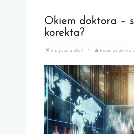
Okiem doktora – sp
korekta?
5 stycznia 2024
Przemysław Kwi