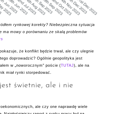
ódłem rynkowej korekty? Niebezpieczna sytuacja
ie ma mowy o porównaniu ze skalą problemów
rs
kazuje, że konflikt będzie trwał, ale czy ulegnie
 tego doprowadzić? Ogólnie geopolityka jest
ałem w „noworocznym” poście (
TUTAJ
), ale na
ik miał rynki storpedować.
est świetnie, ale i nie
roekonomicznych, ale czy one naprawdę wiele
. Najgłośniejszy raport z rynku pracy był na