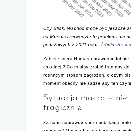
Czy Bliski Wschód może być jeszcze źr
na Morzu Czerwonym to problem, ale n
podażowych z 2021 roku. Źródło:
Reute
Zabicie lidera Hamasu prawdopodobnie po
eskalacji? Co miałby zrobić Iran aby do
rosnącym stosem zagrożeń, o czym pis
moment obecny nie sądzę aby ten czynn
Sytuacja macro – nie j
tragicznie
Za nami naprawdę sporo publikacji mak
zmieniły? Moim zdaniem bardzo niewiele