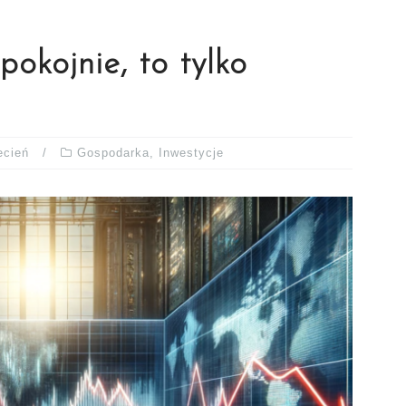
okojnie, to tylko
ecień
Gospodarka
,
Inwestycje