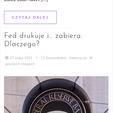
CZYTAJ DALEJ
Fed drukuje i… zabiera.
Dlaczego?
27 maja 2021
Gospodarka
,
Inwestycje
,
W
prostych słowach