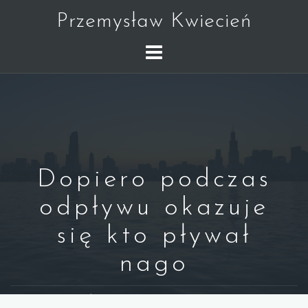
Skip
Przemysław Kwiecień
to
content
Dopiero podczas
odpływu okazuje
się kto pływał
nago
WARREN BUFFETT