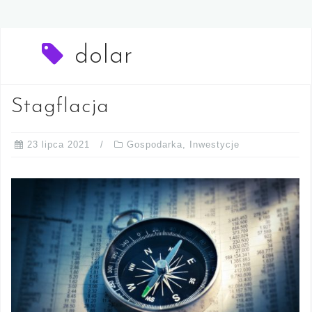
dolar
Stagflacja
23 lipca 2021
Gospodarka
,
Inwestycje