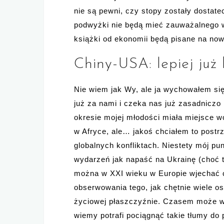
nie są pewni, czy stopy zostały dostate
podwyżki nie będą mieć zauważalnego w
książki od ekonomii będą pisane na now
Chiny-USA: lepiej już 
Nie wiem jak Wy, ale ja wychowałem si
już za nami i czeka nas już zasadnicz
okresie mojej młodości miała miejsce wo
w Afryce, ale… jakoś chciałem to postrz
globalnych konfliktach. Niestety mój pu
wydarzeń jak napaść na Ukrainę (choć t
można w XXI wieku w Europie wjechać cz
obserwowania tego, jak chętnie wiele os
życiowej płaszczyźnie. Czasem może wyd
wiemy potrafi pociągnąć takie tłumy do