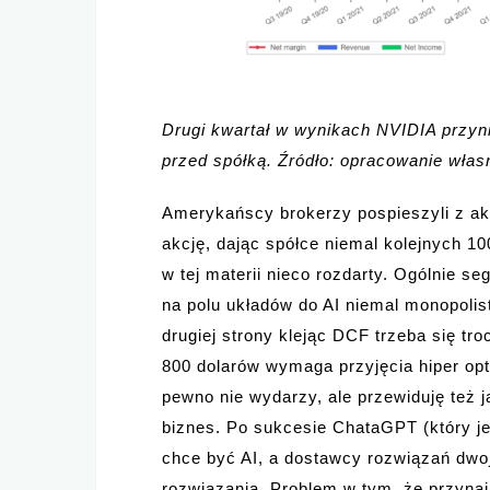
Drugi kwartał w wynikach NVIDIA przyn
przed spółką. Źródło: opracowanie wła
Amerykańscy brokerzy pospieszyli z ak
akcję, dając spółce niemal kolejnych 1
w tej materii nieco rozdarty. Ogólnie s
na polu układów do AI niemal monopolis
drugiej strony klejąc DCF trzeba się tr
800 dolarów wymaga przyjęcia hiper opt
pewno nie wydarzy, ale przewiduję też 
biznes. Po sukcesie ChataGPT (który je
chce być AI, a dostawcy rozwiązań dwoj
rozwiązania. Problem w tym, że przynajm