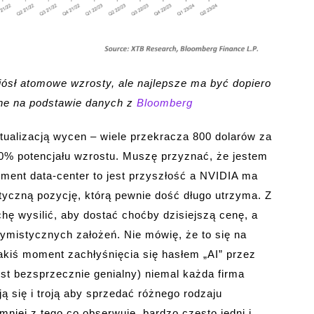
iósł atomowe wzrosty, ale najlepsze ma być dopiero
sne na podstawie danych z
Bloomberg
tualizacją wycen – wiele przekracza 800 dolarów za
00% potencjału wzrostu. Muszę przyznać, że jestem
egment data-center to jest przyszłość a NVIDIA ma
tyczną pozycję, którą pewnie dość długo utrzyma. Z
ochę wysilić, aby dostać choćby dzisiejszą cenę, a
ymistycznych założeń. Nie mówię, że to się na
jakiś moment zachłyśnięcia się hasłem „AI” przez
st bezsprzecznie genialny) niemal każda firma
ą się i troją aby sprzedać różnego rodzaju
niej z tego co obserwuję, bardzo często jedni i