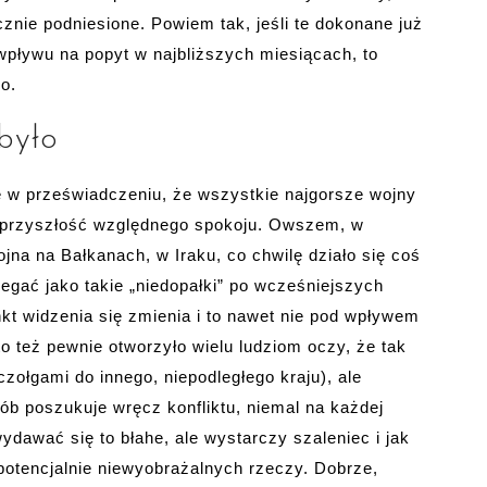
cznie podniesione. Powiem tak, jeśli te dokonane już
pływu na popyt w najbliższych miesiącach, to
o.
było
ę w przeświadczeniu, że wszystkie najgorsze wojny
o przyszłość względnego spokoju. Owszem, w
jna na Bałkanach, w Iraku, co chwilę działo się coś
egać jako takie „niedopałki” po wcześniejszych
nkt widzenia się zmienia i to nawet nie pod wpływem
o też pewnie otworzyło wielu ludziom oczy, że tak
ołgami do innego, niepodległego kraju), ale
ób poszukuje wręcz konfliktu, niemal na każdej
awać się to błahe, ale wystarczy szaleniec i jak
 potencjalnie niewyobrażalnych rzeczy. Dobrze,