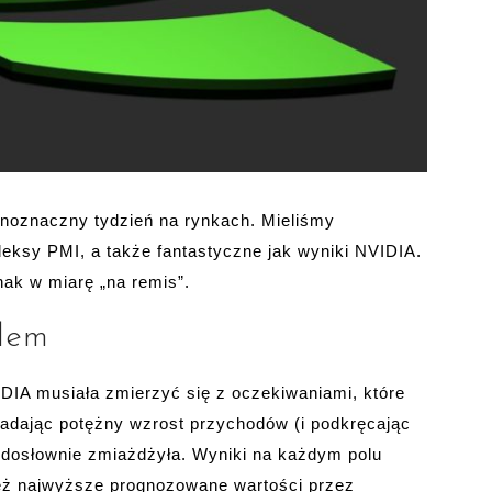
dnoznaczny tydzień na rynkach. Mieliśmy
deksy PMI, a także fantastyczne jak wyniki NVIDIA.
nak w miarę „na remis”.
lem
DIA musiała zmierzyć się z oczekiwaniami, które
adając potężny wzrost przychodów (i podkręcając
… dosłownie zmiażdżyła. Wyniki na każdym polu
też najwyższe prognozowane wartości przez