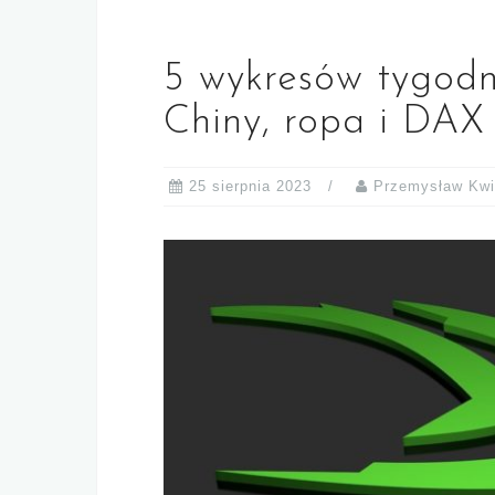
5 wykresów tygod
Chiny, ropa i D
25 sierpnia 2023
Przemysław Kwi