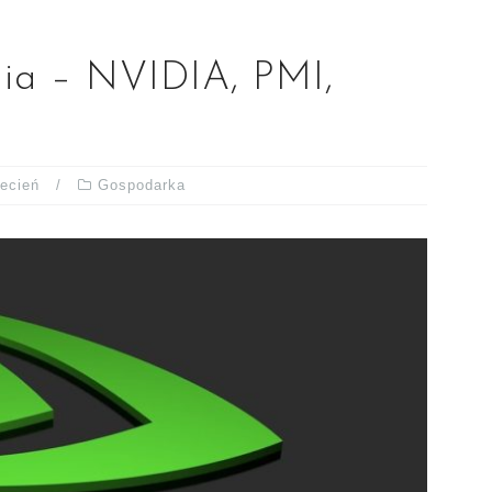
nia – NVIDIA, PMI,
AX
ecień
Gospodarka