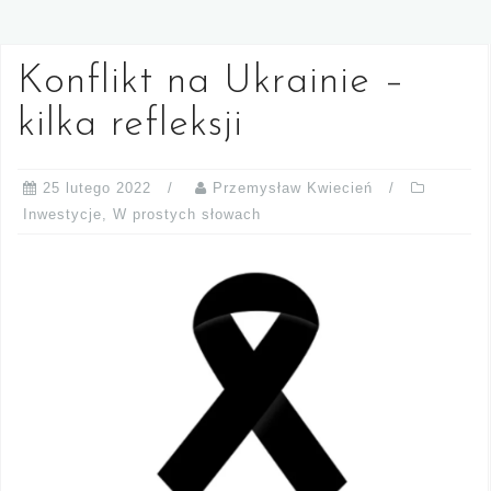
Konflikt na Ukrainie –
kilka refleksji
25 lutego 2022
Przemysław Kwiecień
Inwestycje
,
W prostych słowach