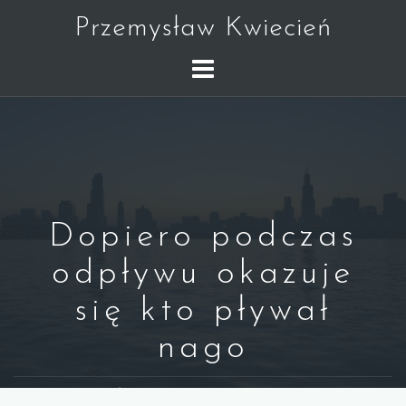
Skip
Przemysław Kwiecień
to
content
Dopiero podczas
odpływu okazuje
się kto pływał
nago
WARREN BUFFETT