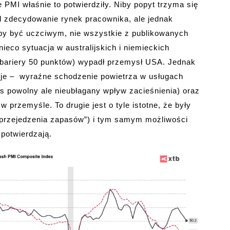
e PMI właśnie to potwierdziły. Niby popyt trzyma się
l zdecydowanie rynek pracownika, ale jednak
eby być uczciwym, nie wszystkie z publikowanych
ieco sytuacja w australijskich i niemieckich
ej bariery 50 punktów) wypadł przemysł USA. Jednak
cje – wyraźne schodzenie powietrza w usługach
s powolny ale nieubłagany wpływ zacieśnienia) oraz
 przemyśle. To drugie jest o tyle istotne, że były
 „przejedzenia zapasów”) i tym samym możliwości
 potwierdzają.