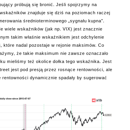
ujący próbują się bronić. Jeśli spojrzymy na
 wskaźników znajduje się dziś na poziomach raczej
enerowania średnioterminowego „sygnału kupna”.
e wiele wskaźników (jak np. VIX) jest znacznie
jnym takim właśnie wskaźnikiem jest odchylenie
j, które nadal pozostaje w rejonie maksimów. Co
ważymy, że takie maksimum nie zawsze oznaczało
łku mieliśmy też okolice dołka tego wskaźnika. Jest
reet jest pod presją przez rosnące rentowności, ale
te rentowności dynamicznie spadały by sugerować