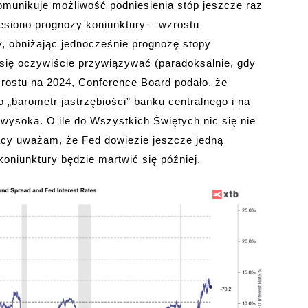
omunikuje możliwość podniesienia stóp jeszcze raz
esiono prognozy koniunktury – wzrostu
y, obniżając jednocześnie prognozę stopy
 się oczywiście przywiązywać (paradoksalnie, gdy
rostu na 2024, Conference Board podało, że
o „barometr jastrzębiości” banku centralnego i na
 wysoka. O ile do Wszystkich Świętych nic się nie
racy uważam, że Fed dowiezie jeszcze jedną
oniunktury będzie martwić się później.