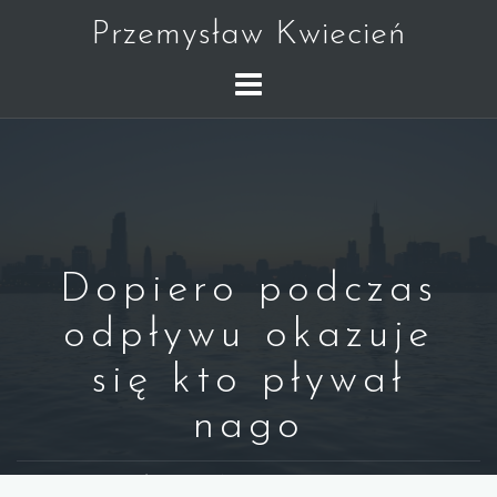
Skip
Przemysław Kwiecień
to
content
Dopiero podczas
odpływu okazuje
się kto pływał
nago
WARREN BUFFETT