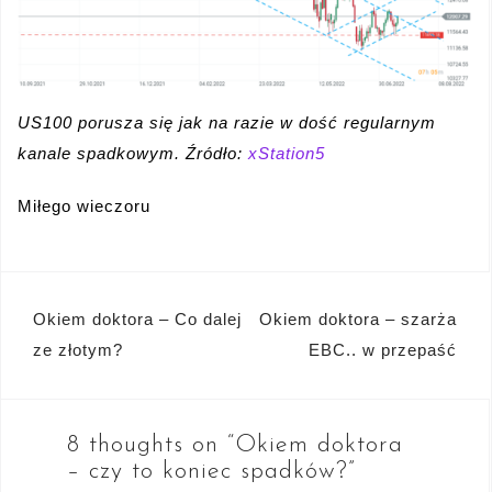
US100 porusza się jak na razie w dość regularnym
kanale spadkowym. Źródło:
xStation5
Miłego wieczoru
Nawigacja
Okiem doktora – Co dalej
Okiem doktora – szarża
wpisu
ze złotym?
EBC.. w przepaść
8 thoughts on “
Okiem doktora
– czy to koniec spadków?
”