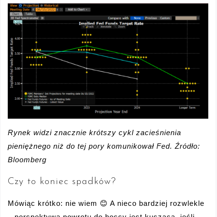
Rynek widzi znacznie krótszy cykl zacieśnienia
pieniężnego niż do tej pory komunikował Fed. Źródło:
Bloomberg
Czy to koniec spadków?
Mówiąc krótko: nie wiem 😊 A nieco bardziej rozwlekle
– perspektywa powrotu do hossy jest kusząca, jeśli