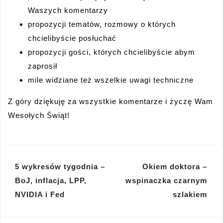
Waszych komentarzy
propozycji tematów, rozmowy o których
chcielibyście posłuchać
propozycji gości, których chcielibyście abym
zaprosił
mile widziane też wszelkie uwagi techniczne
Z góry dziękuję za wszystkie komentarze i życzę Wam
Wesołych Świąt!
Nawigacja
5 wykresów tygodnia –
Okiem doktora –
wpisu
BoJ, inflacja, LPP,
wspinaczka czarnym
NVIDIA i Fed
szlakiem