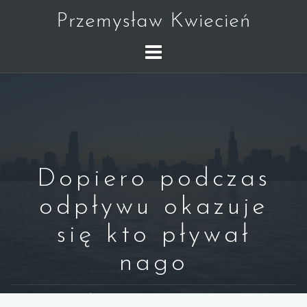
Skip
Przemysław Kwiecień
to
content
Dopiero podczas
odpływu okazuje
się kto pływał
nago
WARREN BUFFETT