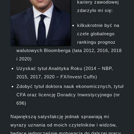
kariery zawodowej
zdarzyło mi się:
kilkukrotnie być na
czele globalnego
rankingu prognoz
walutowych Bloomberga (lata 2012, 2016, 2018
i 2020)
Uzyskać tytuł Analityka Roku (2014 – NBP,
2015, 2017, 2020 – FX/Invest Cuffs)
Zdobyć tytuł doktora nauk ekonomicznych, tytuł
CFA oraz licencję Doradcy Inwestycyjnego (nr
696)
Największą satysfakcję jednak sprawiają mi
wyrazy uznania od moich czytelników i widzów,
będące jednocześnie motywacją do dalszej pracy