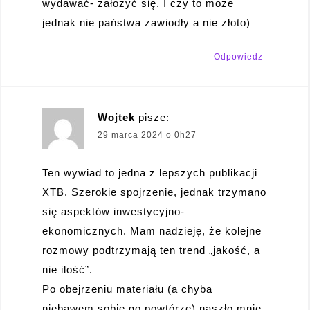
wydawać- założyć się. I czy to może
jednak nie państwa zawiodły a nie złoto)
Odpowiedz
Wojtek
pisze:
29 marca 2024 o 0h27
Ten wywiad to jedna z lepszych publikacji
XTB. Szerokie spojrzenie, jednak trzymano
się aspektów inwestycyjno-
ekonomicznych. Mam nadzieję, że kolejne
rozmowy podtrzymają ten trend „jakość, a
nie ilość”.
Po obejrzeniu materiału (a chyba
niebawem sobie go powtórzę) naszło mnie