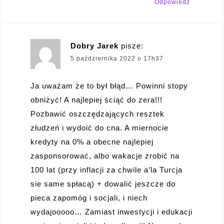
Odpowiedz
Dobry Jarek
pisze:
5 października 2022 o 17h37
Ja uważam że to był błąd… Powinni stopy
obniżyć! A najlepiej ściąć do zera!!!
Pozbawić oszczędzających resztek
złudzeń i wydoić do cna. A miernocie
kredyty na 0% a obecne najlepiej
zasponsorować, albo wakacje zrobić na
100 lat (przy inflacji za chwile a’la Turcja
sie same spłacą) + dowalić jeszcze do
pieca zapomóg i socjali, i niech
wydajooooo… Zamiast inwestycji i edukacji