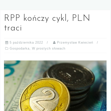
RPP kończy cykl, PLN
traci
5 października 2022
Przemysław Kwiecień
Gospodarka
,
W prostych słowach