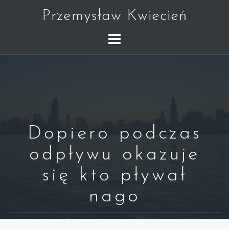
Skip
Przemysław Kwiecień
to
content
Dopiero podczas
odpływu okazuje
się kto pływał
nago
WARREN BUFFETT