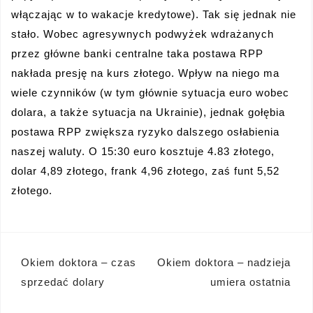
włączając w to wakacje kredytowe). Tak się jednak nie
stało. Wobec agresywnych podwyżek wdrażanych
przez główne banki centralne taka postawa RPP
nakłada presję na kurs złotego. Wpływ na niego ma
wiele czynników (w tym głównie sytuacja euro wobec
dolara, a także sytuacja na Ukrainie), jednak gołębia
postawa RPP zwiększa ryzyko dalszego osłabienia
naszej waluty. O 15:30 euro kosztuje 4.83 złotego,
dolar 4,89 złotego, frank 4,96 złotego, zaś funt 5,52
złotego.
Nawigacja
Okiem doktora – czas
Okiem doktora – nadzieja
wpisu
sprzedać dolary
umiera ostatnia