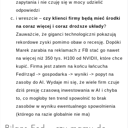
zapytania i nie czuję się w mocy udzielić
odpowiedzi
i wreszcie –
czy klienci firmy będą mieć środki
na coraz więcej i coraz droższe układy
?
Zauważcie, że giganci technologiczni pokazują
rekordowe zyski pomimo obaw o recesję. Dopóki
Marek zarabia na reklamach z FB stać go nawet
na więcej niż 350 tys. H100 od NVIDII, które chce
kupić. Firma jest zatem na końcu łańcucha
Fed/rząd -> gospodarka -> wyniki -> popyt na
zasoby do AI. Wydaje mi się, że wiele firm czuje
dziś presję czasową inwestowania w AI i chyba
to, co mogłoby ten trend spowolnić to brak
zasobów w wyniku ewentualnego spowolnienia
(którego na razie globalnie nie ma)