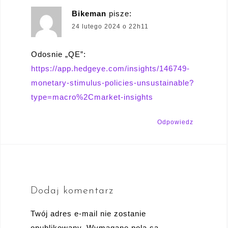
Bikeman
pisze:
24 lutego 2024 o 22h11
Odosnie „QE”:
https://app.hedgeye.com/insights/146749-
monetary-stimulus-policies-unsustainable?
type=macro%2Cmarket-insights
Odpowiedz
Dodaj komentarz
Twój adres e-mail nie zostanie
opublikowany.
Wymagane pola są