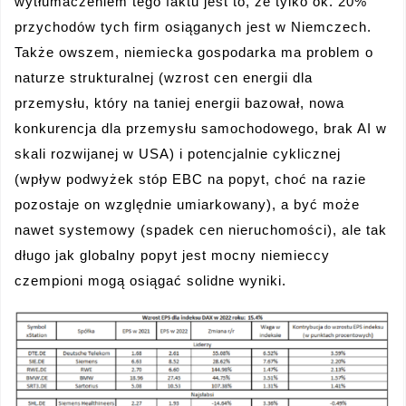
wytłumaczeniem tego faktu jest to, że tylko ok. 20%
przychodów tych firm osiąganych jest w Niemczech.
Także owszem, niemiecka gospodarka ma problem o
naturze strukturalnej (wzrost cen energii dla
przemysłu, który na taniej energii bazował, nowa
konkurencja dla przemysłu samochodowego, brak AI w
skali rozwijanej w USA) i potencjalnie cyklicznej
(wpływ podwyżek stóp EBC na popyt, choć na razie
pozostaje on względnie umiarkowany), a być może
nawet systemowy (spadek cen nieruchomości), ale tak
długo jak globalny popyt jest mocny niemieccy
czempioni mogą osiągać solidne wyniki.