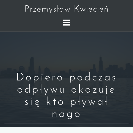
Skip
Przemysław Kwiecień
to
content
Dopiero podczas
odpływu okazuje
się kto pływał
nago
WARREN BUFFETT