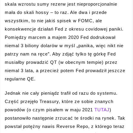
skala wzrostu sumy rezerw jest nieproporcjonalnie
mała do skali hossy – to raz. Ale dwa i przede
wszystkim, to nie jakiś spisek w FOMC, ale
konsekwencje działań Fed z okresu covidowej paniki.
Pomiędzy marcem a majem 2020 Fed dodrukował
niemal 3 biliony dolarów w myśl „panika, więc nikt nie
patrzy nam na ręce”. Aby zdjąć tylko tę górkę Fed
musiałby prowadzić QT (w obecnym tempie) przez
niemal 3 lata, a przecież potem Fed prowadził jeszcze
regularne QE.
Jednak nie cały pieniądz trafił od razu do systemu.
Część przejęło Treasury, które ze sobie znanych
powodów (o czym pisałem w maju 2021
TUTAJ
)
postanowiło następnie zrzucać te środki na rynek. Tak
powstał potężny nawis Reverse Repo, z którego teraz