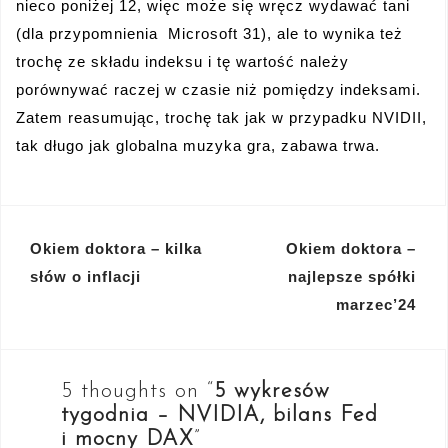
nieco poniżej 12, więc może się wręcz wydawać tani
(dla przypomnienia Microsoft 31), ale to wynika też
trochę ze składu indeksu i tę wartość należy
porównywać raczej w czasie niż pomiędzy indeksami.
Zatem reasumując, trochę tak jak w przypadku NVIDII,
tak długo jak globalna muzyka gra, zabawa trwa.
Nawigacja
Okiem doktora – kilka
Okiem doktora –
wpisu
słów o inflacji
najlepsze spółki
marzec’24
5 thoughts on “
5 wykresów
tygodnia – NVIDIA, bilans Fed
i mocny DAX
”