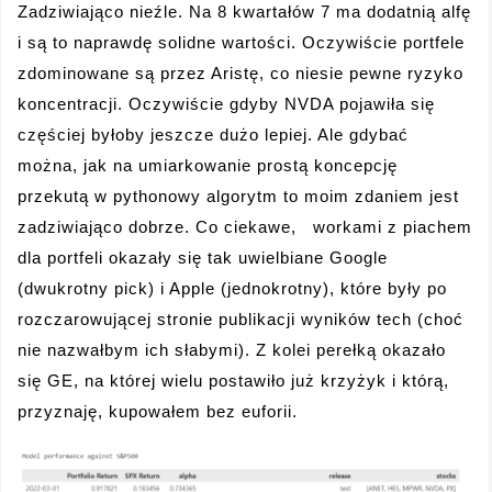
Zadziwiająco nieźle. Na 8 kwartałów 7 ma dodatnią alfę
i są to naprawdę solidne wartości. Oczywiście portfele
zdominowane są przez Aristę, co niesie pewne ryzyko
koncentracji. Oczywiście gdyby NVDA pojawiła się
częściej byłoby jeszcze dużo lepiej. Ale gdybać
można, jak na umiarkowanie prostą koncepcję
przekutą w pythonowy algorytm to moim zdaniem jest
zadziwiająco dobrze. Co ciekawe, workami z piachem
dla portfeli okazały się tak uwielbiane Google
(dwukrotny pick) i Apple (jednokrotny), które były po
rozczarowującej stronie publikacji wyników tech (choć
nie nazwałbym ich słabymi). Z kolei perełką okazało
się GE, na której wielu postawiło już krzyżyk i którą,
przyznaję, kupowałem bez euforii.