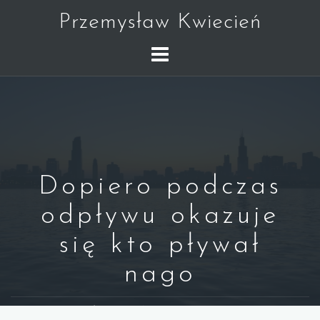
Skip
Przemysław Kwiecień
to
content
Dopiero podczas
odpływu okazuje
się kto pływał
nago
WARREN BUFFETT