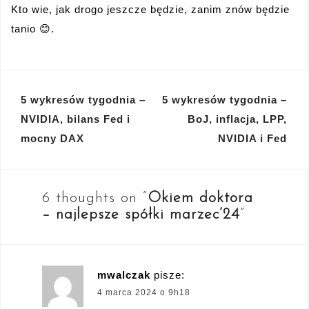
Kto wie, jak drogo jeszcze będzie, zanim znów będzie
tanio 😊.
Nawigacja
5 wykresów tygodnia –
5 wykresów tygodnia –
wpisu
NVIDIA, bilans Fed i
BoJ, inflacja, LPP,
mocny DAX
NVIDIA i Fed
6 thoughts on “
Okiem doktora
– najlepsze spółki marzec’24
”
mwalczak
pisze:
4 marca 2024 o 9h18