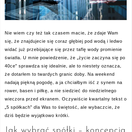
Nie wiem czy też tak czasem macie, że zdaje Wam
się, że znajdujecie się coraz głębiej pod wodą i ledwo
widać już przebijające się przez taflę wody promienie
światła. U mnie powiedzenie, że „życie zaczyna się po
40ce” sprawdza się idealnie, ale to niestety oznacza,
że dotarłem to twardych granic doby. Na weekend
nadają piękną pogodę, a ja chciałbym iść z synem na
rower, basen i piłkę, a nie siedzieć do niedzielnego
wieczora przed ekranem. Oczywiście kwartalny tekst o
„5 spółkach” dla Was to świętość, ale wybaczcie, że
dziś będzie wyjątkowo krótki.
Jak wybrać spółki – koncepcja