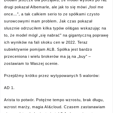
drugi pokazał Albemarle, ale jak to się mówi „fool me
once…”, a tak całkiem serio to ze spółkami czysto
surowcowymi mam problem. Jak czas pokazał
słusznie odrzuciłem kilka typów oil&gas wskazując na
to, że model mógł „się nabrać” na gigantyczną poprawę
ich wyników na fali skoku cen w 2022. Teraz
subiektywnie pomijam ALB. Spółka jest bardzo
przeceniona i wielu brokerów ma ją na „buy” –
zostawiam to Waszej ocenie.
Przejdźmy krótko przez wytypowanych 5 walorów:
AD 1.
Arista to potwór. Potężne tempo wzrostu, brak długu,
wzrost marży, magia AI&cloud. Czasem zastanawiam