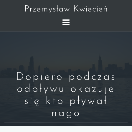
Skip
Przemysław Kwiecień
to
content
Dopiero podczas
odpływu okazuje
się kto pływał
nago
WARREN BUFFETT