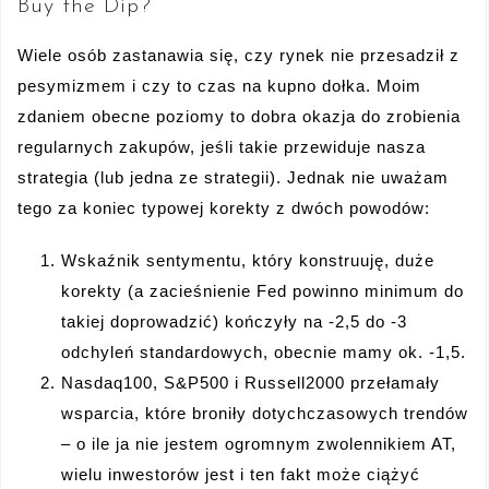
Buy the Dip?
Wiele osób zastanawia się, czy rynek nie przesadził z
pesymizmem i czy to czas na kupno dołka. Moim
zdaniem obecne poziomy to dobra okazja do zrobienia
regularnych zakupów, jeśli takie przewiduje nasza
strategia (lub jedna ze strategii). Jednak nie uważam
tego za koniec typowej korekty z dwóch powodów:
Wskaźnik sentymentu, który konstruuję, duże
korekty (a zacieśnienie Fed powinno minimum do
takiej doprowadzić) kończyły na -2,5 do -3
odchyleń standardowych, obecnie mamy ok. -1,5.
Nasdaq100, S&P500 i Russell2000 przełamały
wsparcia, które broniły dotychczasowych trendów
– o ile ja nie jestem ogromnym zwolennikiem AT,
wielu inwestorów jest i ten fakt może ciążyć