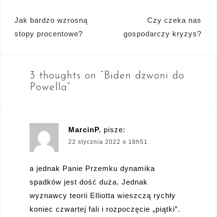
Nawigacja
Jak bardzo wzrosną
Czy czeka nas
wpisu
stopy procentowe?
gospodarczy kryzys?
3 thoughts on “
Biden dzwoni do
Powella
”
MarcinP.
pisze:
22 stycznia 2022 o 18h51
a jednak Panie Przemku dynamika
spadków jest dość duża. Jednak
wyznawcy teorii Elliotta wieszczą rychły
koniec czwartej fali i rozpoczęcie „piątki”.