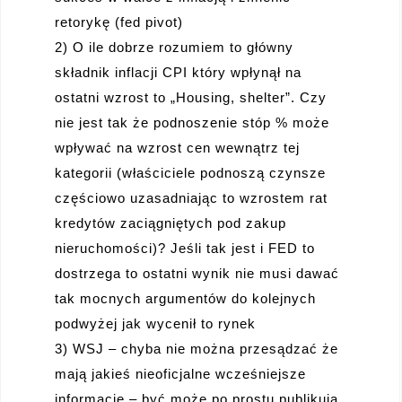
retorykę (fed pivot)
2) O ile dobrze rozumiem to główny
składnik inflacji CPI który wpłynął na
ostatni wzrost to „Housing, shelter”. Czy
nie jest tak że podnoszenie stóp % może
wpływać na wzrost cen wewnątrz tej
kategorii (właściciele podnoszą czynsze
częściowo uzasadniając to wzrostem rat
kredytów zaciągniętych pod zakup
nieruchomości)? Jeśli tak jest i FED to
dostrzega to ostatni wynik nie musi dawać
tak mocnych argumentów do kolejnych
podwyżej jak wycenił to rynek
3) WSJ – chyba nie można przesądzać że
mają jakieś nieoficjalne wcześniejsze
informacje – być może po prostu publikują