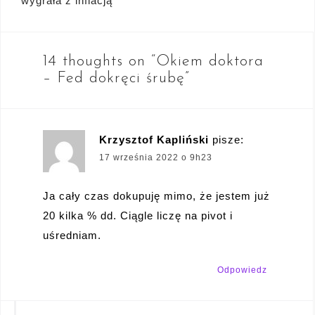
wpisu
wygrała z inflacją
14 thoughts on “
Okiem doktora
– Fed dokręci śrubę
”
Krzysztof Kapliński
pisze:
17 września 2022 o 9h23
Ja cały czas dokupuję mimo, że jestem już
20 kilka % dd. Ciągle liczę na pivot i
uśredniam.
Odpowiedz