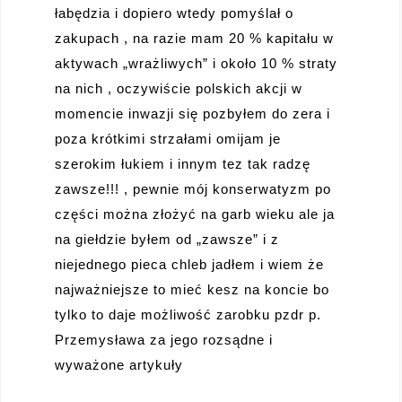
łabędzia i dopiero wtedy pomyślał o
zakupach , na razie mam 20 % kapitału w
aktywach „wrażliwych” i około 10 % straty
na nich , oczywiście polskich akcji w
momencie inwazji się pozbyłem do zera i
poza krótkimi strzałami omijam je
szerokim łukiem i innym tez tak radzę
zawsze!!! , pewnie mój konserwatyzm po
części można złożyć na garb wieku ale ja
na giełdzie byłem od „zawsze” i z
niejednego pieca chleb jadłem i wiem że
najważniejsze to mieć kesz na koncie bo
tylko to daje możliwość zarobku pzdr p.
Przemysława za jego rozsądne i
wyważone artykuły