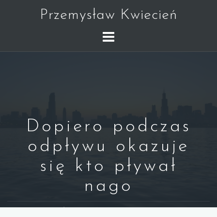
Skip
Przemysław Kwiecień
to
content
Dopiero podczas
odpływu okazuje
się kto pływał
nago
WARREN BUFFETT