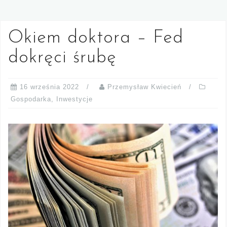
Okiem doktora – Fed
dokręci śrubę
16 września 2022
Przemysław Kwiecień
Gospodarka
,
Inwestycje