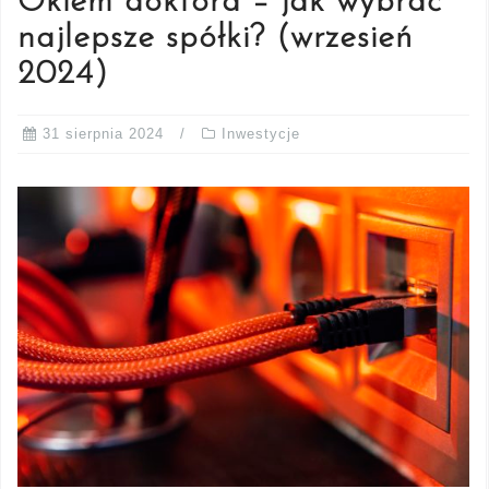
Okiem doktora – jak wybrać
najlepsze spółki? (wrzesień
2024)
31 sierpnia 2024
Inwestycje