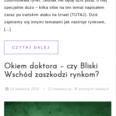
zdominowała rynki. Jednak nie będę dziś pisać o niej
specjalnie dużo – kilka słów na ten temat napisałem
zaraz po irańskim ataku na Izrael (TUTAJ). Dziś
zajmiemy się innymi tematami jak nastroje rynkowe,
[…]
CZYTAJ DALEJ
Okiem doktora – czy Bliski
Wschód zaszkodzi rynkom?
14 kwietnia 2024
Inwestycje
,
W prostych słowach