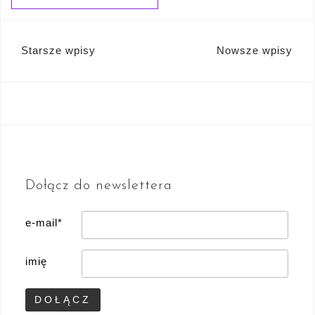
Nawigacja
Starsze wpisy
Nowsze wpisy
po
wpisach
Dołącz do newslettera
e-mail*
imię