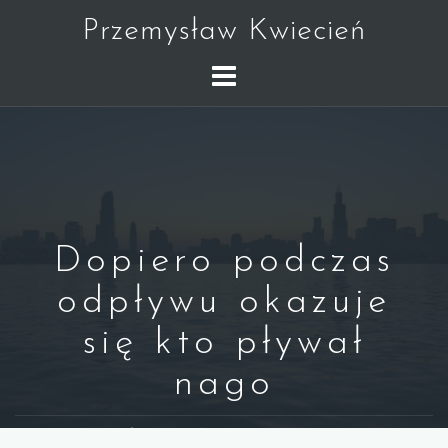
Skip
Przemysław Kwiecień
to
content
Dopiero podczas
odpływu okazuje
się kto pływał
nago
WARREN BUFFETT